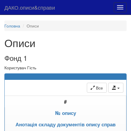
ДАКО.описи&справи
Toggl
navig
Головна
Описи
Описи
Фонд 1
Користувач Гість
Все
#
№ опису
Анотація складу документів опису справ