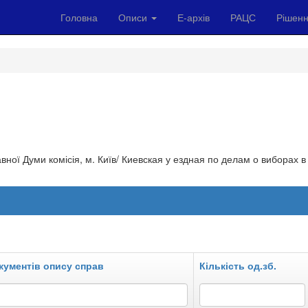
Головна
Описи
Е-архів
РАЦС
Рішенн
авної Думи комісія, м. Київ/ Киевская у ездная по делам о виборах 
кументів опису справ
Кількість од.зб.