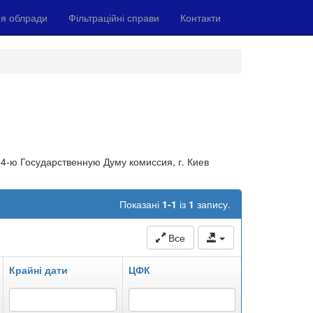
я облради
Фільтраційні справи
Контакти
в 4-ю Государственную Думу комиссия, г. Киев
Показані
1-1
із
1
запису.
Все
Крайні дати
ЦФК