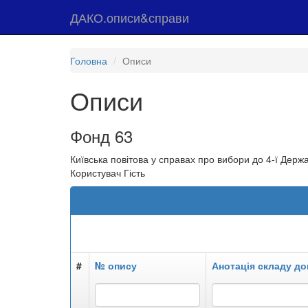
ДАКО.описи&справи
Головна
Описи
Описи
Фонд 63
Київська повітова у справах про вибори до 4-ї Держ
Користувач Гість
#
№ опису
Анотація складу до