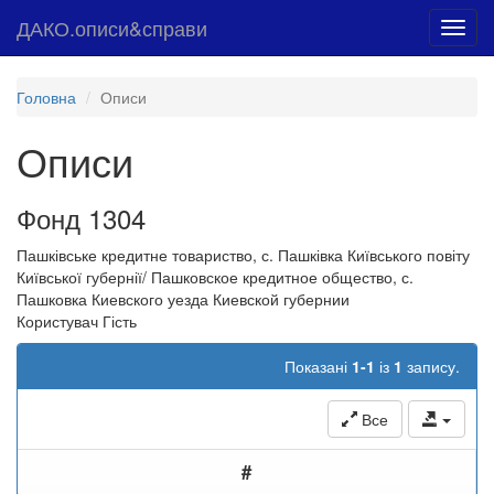
ДАКО.описи&справи
Toggl
navig
Головна
Описи
Описи
Фонд 1304
Пашківське кредитне товариство, с. Пашківка Київського повіту
Київської губернії/ Пашковское кредитное общество, с.
Пашковка Киевского уезда Киевской губернии
Користувач Гість
Показані
1-1
із
1
запису.
Все
#