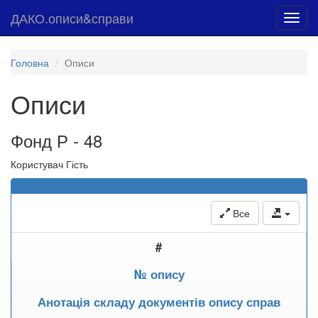
ДАКО.описи&справи
Toggl
navig
Головна
Описи
Описи
Фонд Р - 48
Користувач Гість
Все
#
№ опису
Анотація складу документів опису справ