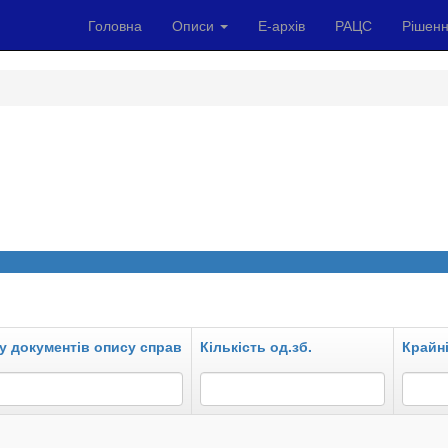
Головна
Описи
Е-архів
РАЦС
Рішенн
у документів опису справ
Кількість од.зб.
Крайні