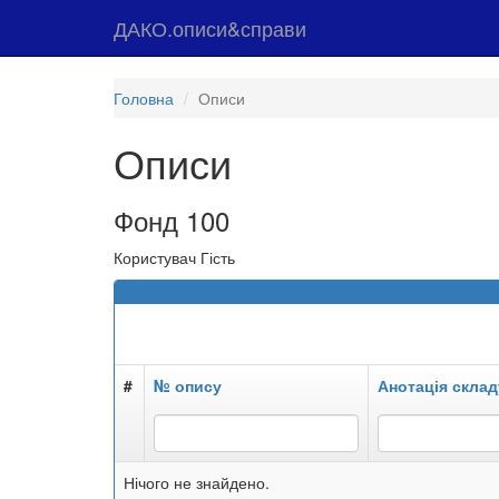
ДАКО.описи&справи
Головна
Описи
Описи
Фонд 100
Користувач Гість
#
№ опису
Анотація склад
Нічого не знайдено.