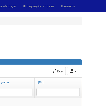
я облради
Фільтраційні справи
Контакти
Все
 дати
ЦФК