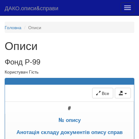
ДАКО.описи&справи
Toggl
navig
Головна
Описи
Описи
Фонд Р-99
Користувач Гість
Все
#
№ опису
Анотація складу документів опису справ