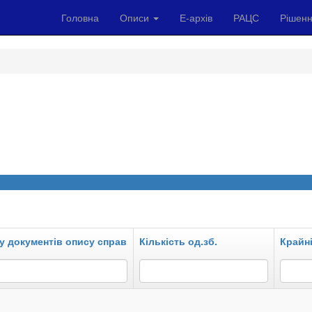
Головна
Описи
Е-архів
РАЦС
Рішенн
у документів опису справ
Кількість од.зб.
Крайні