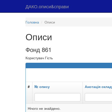
ДАКО.описи&справи
Головна
Описи
Описи
Фонд 861
Користувач Гість
#
№ опису
Анотація склад
Нічого не знайдено.