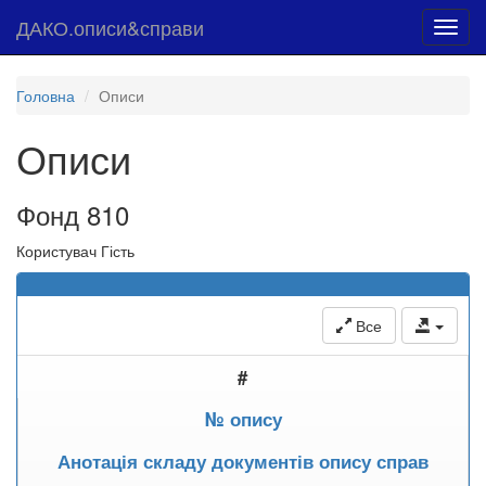
ДАКО.описи&справи
Toggl
navig
Головна
Описи
Описи
Фонд 810
Користувач Гість
Все
#
№ опису
Анотація складу документів опису справ