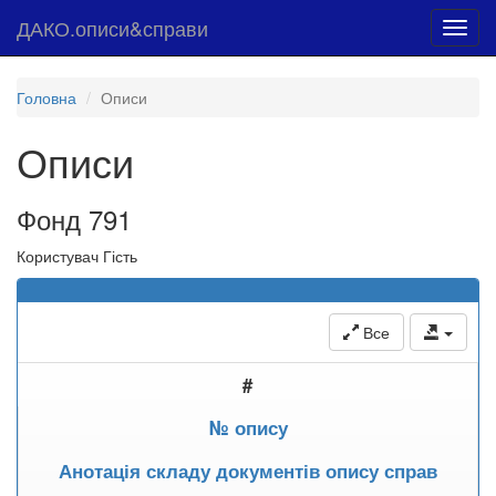
ДАКО.описи&справи
Toggl
navig
Головна
Описи
Описи
Фонд 791
Користувач Гість
Все
#
№ опису
Анотація складу документів опису справ