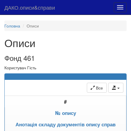
ДАКО.описи&справи
Toggl
navig
Головна
Описи
Описи
Фонд 461
Користувач Гість
Все
#
№ опису
Анотація складу документів опису справ