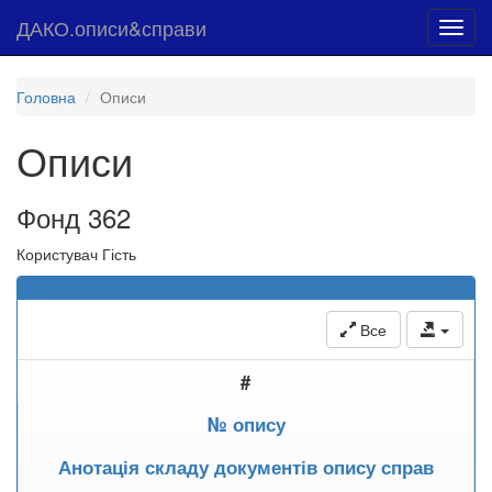
ДАКО.описи&справи
Toggl
navig
Головна
Описи
Описи
Фонд 362
Користувач Гість
Все
#
№ опису
Анотація складу документів опису справ