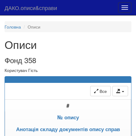
ДАКО.описи&справи
Toggl
navig
Головна
Описи
Описи
Фонд 358
Користувач Гість
Все
#
№ опису
Анотація складу документів опису справ