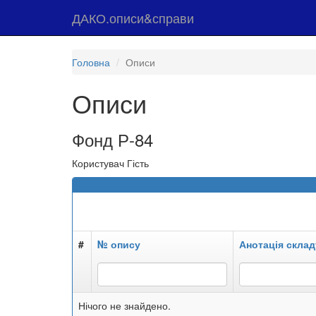
ДАКО.описи&справи
Головна
Описи
Описи
Фонд Р-84
Користувач Гість
#
№ опису
Анотація склад
Нічого не знайдено.