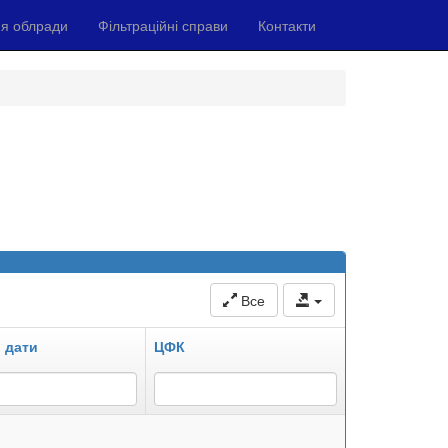
я облради
Фільтраційні справи
Контакти
Все
 дати
ЦФК