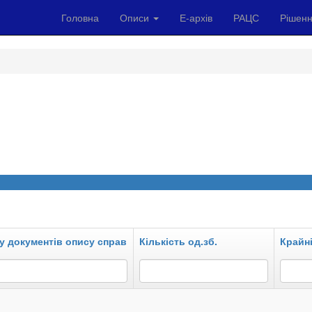
Головна
Описи
Е-архів
РАЦС
Рішенн
у документів опису справ
Кількість од.зб.
Крайні