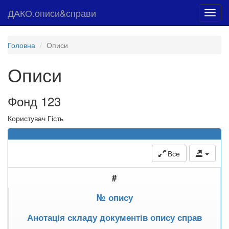
ДАКО.описи&справи
Toggl
navig
Головна
Описи
Описи
Фонд 123
Користувач Гість
Все
#
№ опису
Анотація складу документів опису справ