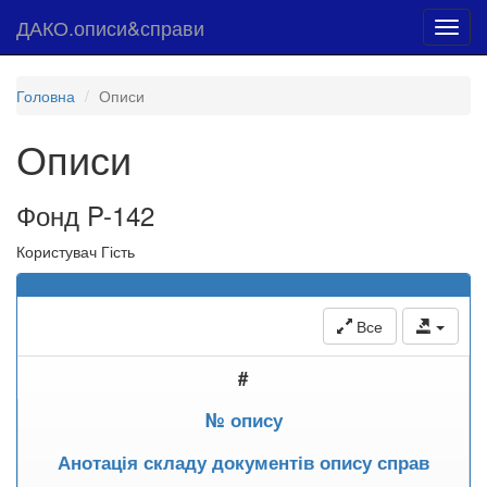
ДАКО.описи&справи
Toggl
navig
Головна
Описи
Описи
Фонд P-142
Користувач Гість
Все
#
№ опису
Анотація складу документів опису справ