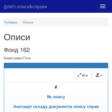
ДАКО.описи&справи
Toggl
navig
Головна
Описи
Описи
Фонд 162
Користувач Гість
Все
#
№ опису
Анотація складу документів опису справ