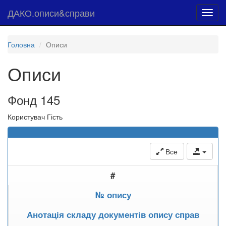
ДАКО.описи&справи
Toggl
navig
Головна
Описи
Описи
Фонд 145
Користувач Гість
Все
#
№ опису
Анотація складу документів опису справ