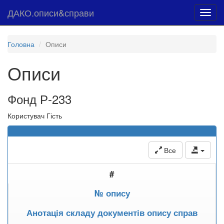
ДАКО.описи&справи
Toggl
navig
Головна
Описи
Описи
Фонд Р-233
Користувач Гість
Все
#
№ опису
Анотація складу документів опису справ