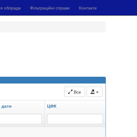
я облради
Фільтраційні справи
Контакти
Все
 дати
ЦФК