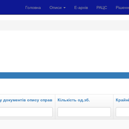
Головна
Описи
Е-архів
РАЦС
Рішенн
у документів опису справ
Кількість од.зб.
Крайні