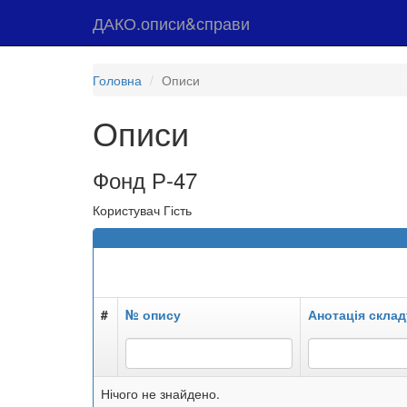
ДАКО.описи&справи
Головна
Описи
Описи
Фонд Р-47
Користувач Гість
#
№ опису
Анотація склад
Нічого не знайдено.