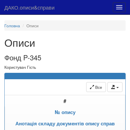
ДАКО.описи&справи
Toggl
navig
Головна
Описи
Описи
Фонд P-345
Користувач Гість
Все
#
№ опису
Анотація складу документів опису справ