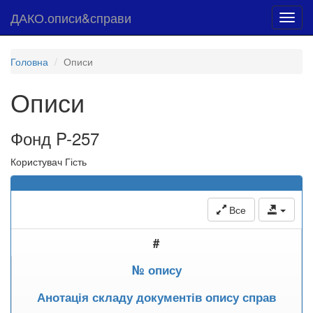
ДАКО.описи&справи
Toggl
navig
Головна
Описи
Описи
Фонд P-257
Користувач Гість
Все
#
№ опису
Анотація складу документів опису справ