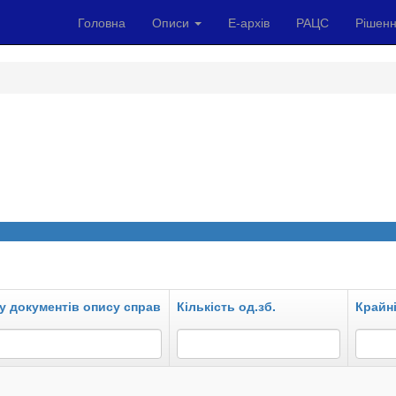
Головна
Описи
Е-архів
РАЦС
Рішенн
у документів опису справ
Кількість од.зб.
Крайні