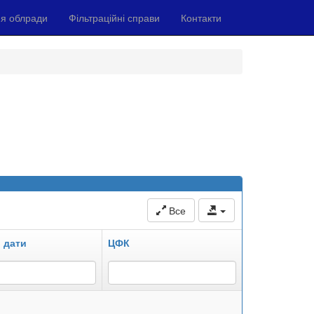
я облради
Фільтраційні справи
Контакти
Все
 дати
ЦФК