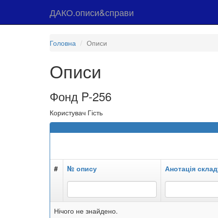
ДАКО.описи&справи
Головна
Описи
Описи
Фонд P-256
Користувач Гість
#
№ опису
Анотація склад
Нічого не знайдено.