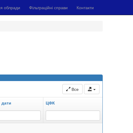
я облради
Фільтраційні справи
Контакти
Все
 дати
ЦФК