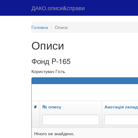
ДАКО.описи&справи
Головна
Описи
Описи
Фонд P-165
Користувач Гість
#
№ опису
Анотація склад
Нічого не знайдено.