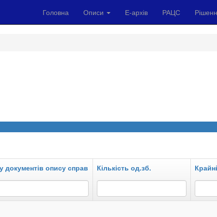
Головна
Описи
Е-архів
РАЦС
Рішенн
у документів опису справ
Кількість од.зб.
Крайні