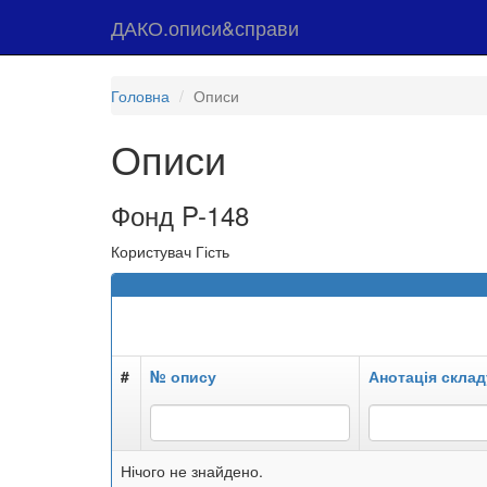
ДАКО.описи&справи
Головна
Описи
Описи
Фонд P-148
Користувач Гість
#
№ опису
Анотація склад
Нічого не знайдено.