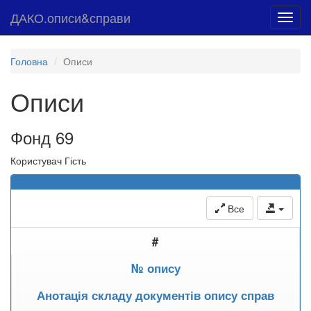
ДАКО.описи&справи
Toggl
navig
Головна
Описи
Описи
Фонд 69
Користувач Гість
Все
#
№ опису
Анотація складу документів опису справ