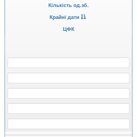
Кількість од.зб.
Крайні дати
ЦФК