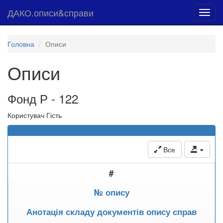
ДАКО.описи&справи
Toggl
navig
Головна
Описи
Описи
Фонд Р - 122
Користувач Гість
Все
#
№ опису
Анотація складу документів опису справ