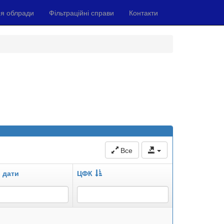
я облради
Фільтраційні справи
Контакти
Все
 дати
ЦФК