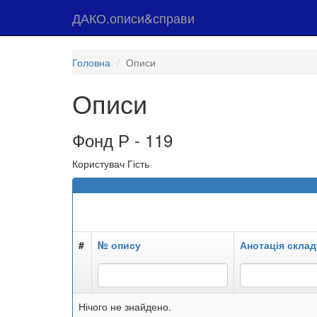
ДАКО.описи&справи
Головна
Описи
Описи
Фонд Р - 119
Користувач Гість
#
№ опису
Анотація склад
Нічого не знайдено.