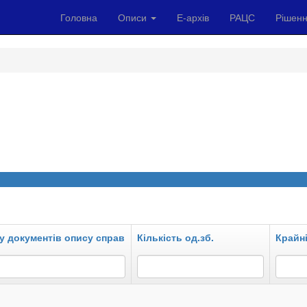
Головна
Описи
Е-архів
РАЦС
Рішенн
у документів опису справ
Кількість од.зб.
Крайні