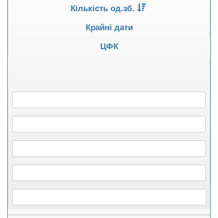
Кількість од.зб.
Крайні дати
ЦФК