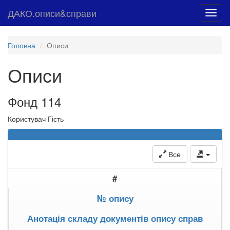
ДАКО.описи&справи
Toggl
navig
Головна
Описи
Описи
Фонд 114
Користувач Гість
Все
#
№ опису
Анотація складу документів опису справ