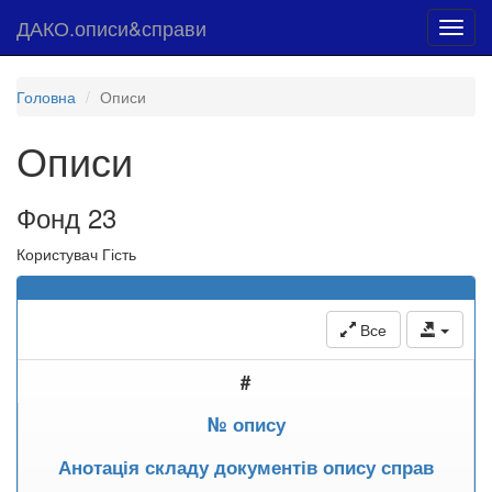
ДАКО.описи&справи
Toggl
navig
Головна
Описи
Описи
Фонд 23
Користувач Гість
Все
#
№ опису
Анотація складу документів опису справ