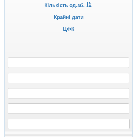
Кількість од.зб.
Крайні дати
ЦФК