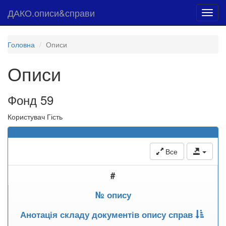
ДАКО.описи&справи
Toggl
navig
Головна
Описи
Описи
Фонд 59
Користувач Гість
Все
#
№ опису
Анотація складу документів опису справ