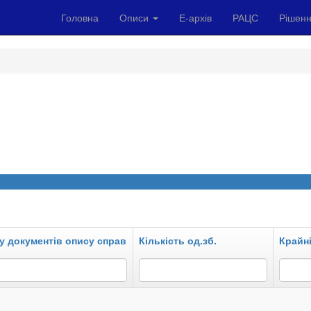
Головна
Описи
Е-архів
РАЦС
Рішенн
у документів опису справ
Кількість од.зб.
Крайні