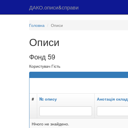
ДАКО.описи&справи
Головна
Описи
Описи
Фонд 59
Користувач Гість
#
№ опису
Анотація склад
Нічого не знайдено.