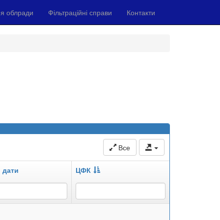
я облради
Фільтраційні справи
Контакти
Все
 дати
ЦФК