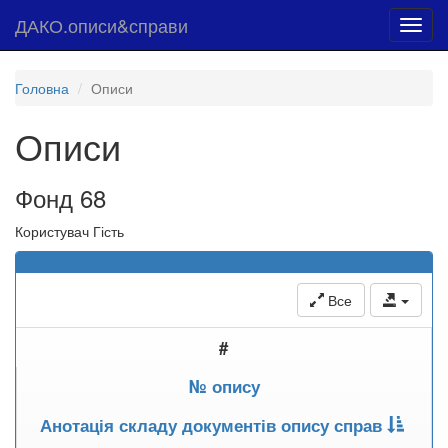
ДАКО.описи&справи
Toggl
navig
Головна
Описи
Описи
Фонд 68
Користувач Гість
Все
#
№ опису
Анотація складу документів опису справ