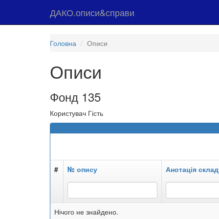
ДАКО.описи&справи
Головна
Описи
Описи
Фонд 135
Користувач Гість
#
№ опису
Анотація склад
Нічого не знайдено.