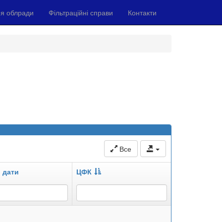
я облради
Фільтраційні справи
Контакти
Все
 дати
ЦФК