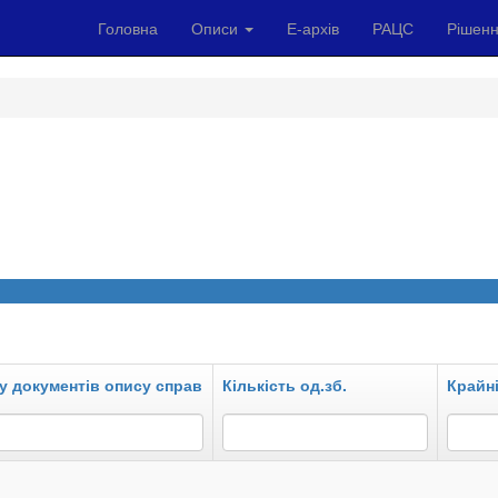
Головна
Описи
Е-архів
РАЦС
Рішенн
у документів опису справ
Кількість од.зб.
Крайні