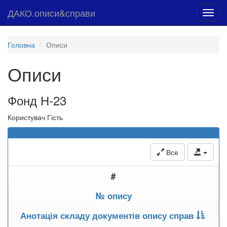
ДАКО.описи&справи
Toggl
navig
Головна
Описи
Описи
Фонд Н-23
Користувач Гість
Все
#
№ опису
Анотація складу документів опису справ