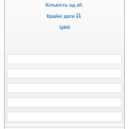
Кількість од.зб.
Крайні дати
ЦФК