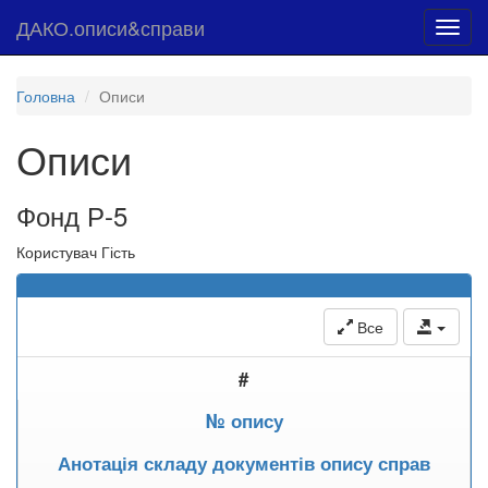
ДАКО.описи&справи
Toggl
navig
Головна
Описи
Описи
Фонд Р-5
Користувач Гість
Все
#
№ опису
Анотація складу документів опису справ