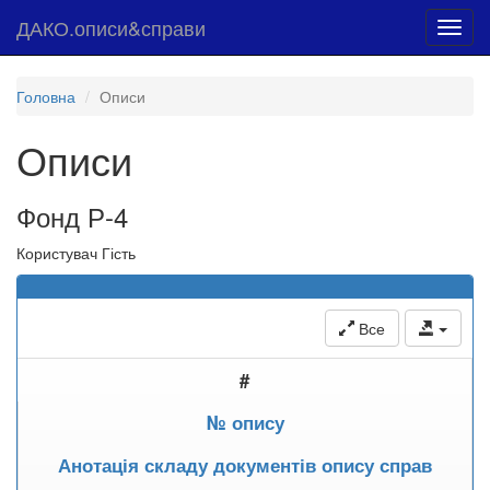
ДАКО.описи&справи
Toggl
navig
Головна
Описи
Описи
Фонд Р-4
Користувач Гість
Все
#
№ опису
Анотація складу документів опису справ