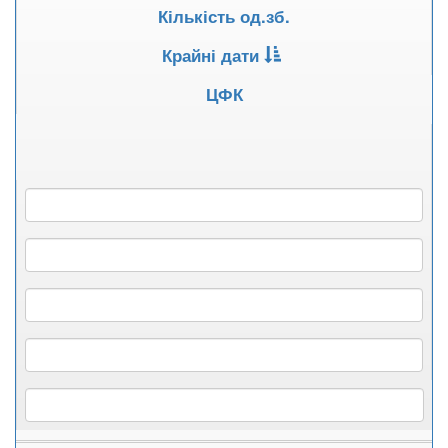
Кількість од.зб.
Крайні дати
ЦФК