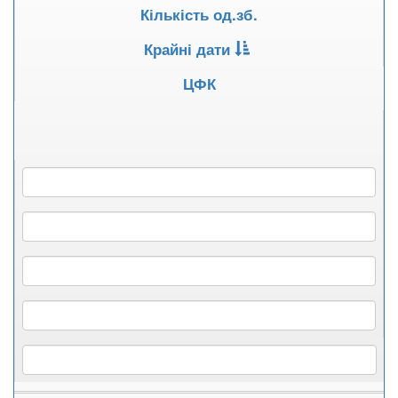
Кількість од.зб.
Крайні дати
ЦФК