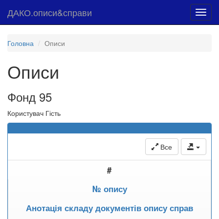
ДАКО.описи&справи
Toggl
navig
Головна
Описи
Описи
Фонд 95
Користувач Гість
Все
#
№ опису
Анотація складу документів опису справ