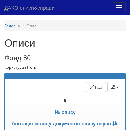
ДАКО.описи&справи
Toggl
navig
Головна
Описи
Описи
Фонд 80
Користувач Гість
Все
#
№ опису
Анотація складу документів опису справ