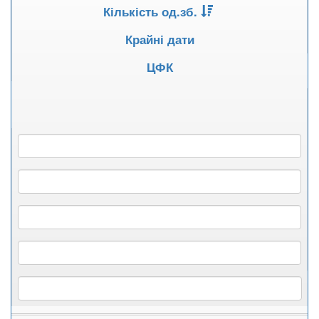
Кількість од.зб.
Крайні дати
ЦФК