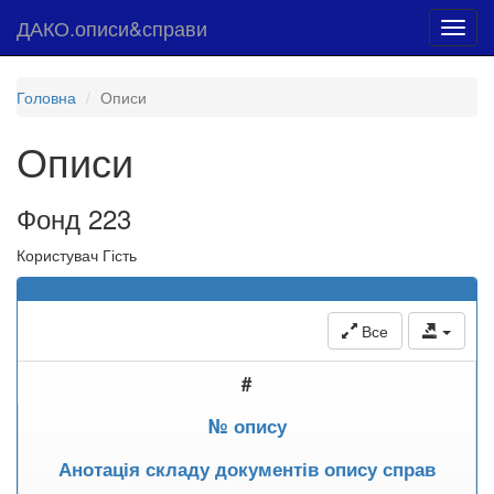
ДАКО.описи&справи
Toggl
navig
Головна
Описи
Описи
Фонд 223
Користувач Гість
Все
#
№ опису
Анотація складу документів опису справ