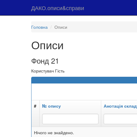
ДАКО.описи&справи
Головна
Описи
Описи
Фонд 21
Користувач Гість
#
№ опису
Анотація склад
Нічого не знайдено.