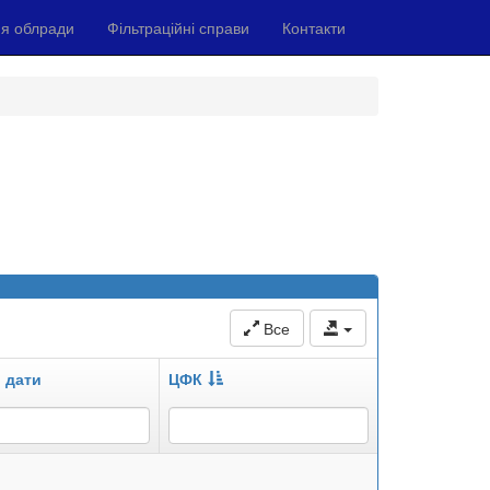
я облради
Фільтраційні справи
Контакти
Все
 дати
ЦФК