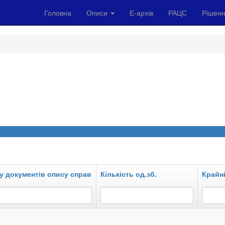
Головна
Описи
Е-архів
РАЦС
Рішенн
у документів опису справ
Кількість од.зб.
Крайні