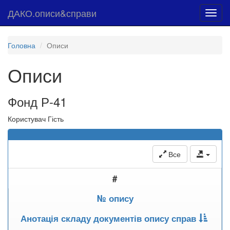
ДАКО.описи&справи
Toggl
navig
Головна
Описи
Описи
Фонд Р-41
Користувач Гість
Все
#
№ опису
Анотація складу документів опису справ