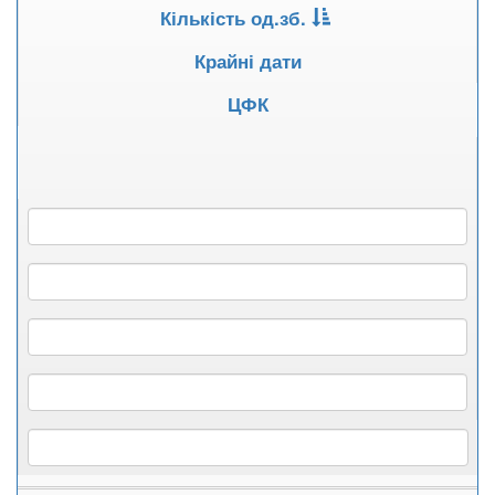
Кількість од.зб.
Крайні дати
ЦФК