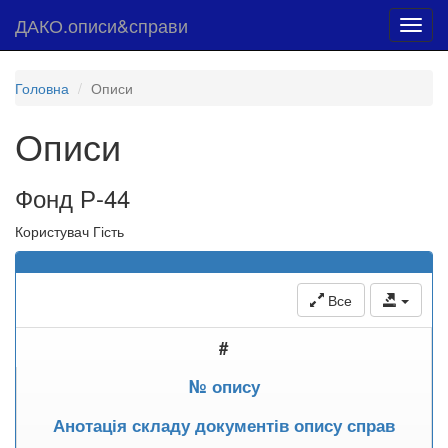
ДАКО.описи&справи
Toggl
navig
Головна
Описи
Описи
Фонд Р-44
Користувач Гість
Все
#
№ опису
Анотація складу документів опису справ