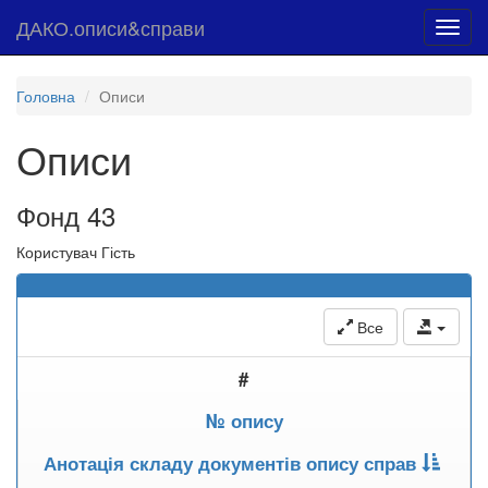
ДАКО.описи&справи
Toggl
navig
Головна
Описи
Описи
Фонд 43
Користувач Гість
Все
#
№ опису
Анотація складу документів опису справ