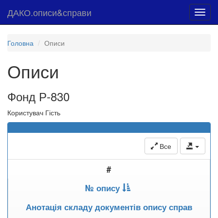
ДАКО.описи&справи
Toggl
navig
Головна
Описи
Описи
Фонд Р-830
Користувач Гість
Все
#
№ опису
Анотація складу документів опису справ