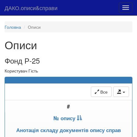
ДАКО.описи&справи
Toggl
navig
Головна
Описи
Описи
Фонд Р-25
Користувач Гість
Все
#
№ опису
Анотація складу документів опису справ