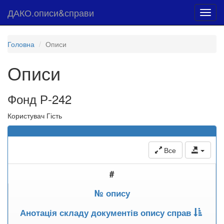
ДАКО.описи&справи
Toggl
navig
Головна
Описи
Описи
Фонд Р-242
Користувач Гість
Все
#
№ опису
Анотація складу документів опису справ