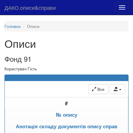
ДАКО.описи&справи
Toggl
navig
Головна
Описи
Описи
Фонд 91
Користувач Гість
Все
#
№ опису
Анотація складу документів опису справ