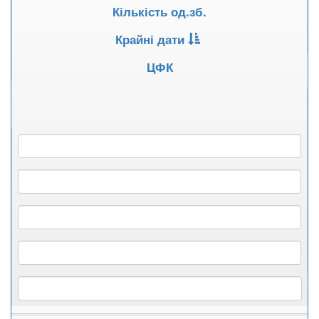
Кількість од.зб.
Крайні дати
ЦФК