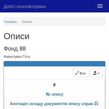
ДАКО.описи&справи
Toggl
navig
Головна
Описи
Описи
Фонд 88
Користувач Гість
Все
#
№ опису
Анотація складу документів опису справ