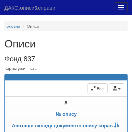
ДАКО.описи&справи
Toggl
navig
Головна
Описи
Описи
Фонд 837
Користувач Гість
Все
#
№ опису
Анотація складу документів опису справ