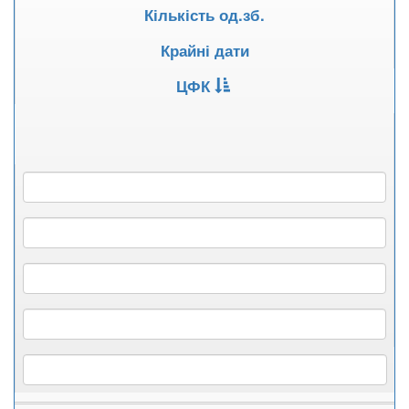
Кількість од.зб.
Крайні дати
ЦФК