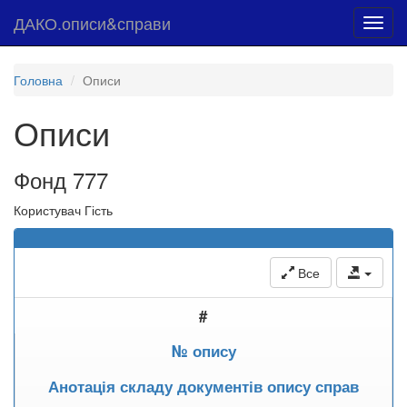
ДАКО.описи&справи
Toggl
navig
Головна
Описи
Описи
Фонд 777
Користувач Гість
Все
#
№ опису
Анотація складу документів опису справ